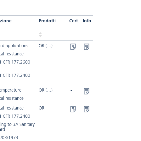
izione
Prodotti
Cert.
Info
rd applications
OR
al resistance
1 CFR 177.2600
1 CFR 177.2400
temperature
OR
-
al resistance
al resistance
OR
1 CFR 177.2400
ing to 3A Sanitary
ard
/03/1973