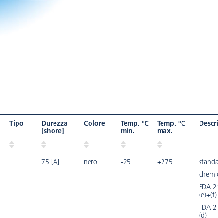
Tipo
Durezza
Colore
Temp. °C
Temp. °C
Descr
[shore]
min.
max.
75 [A]
nero
-25
+275
standa
chemic
FDA 2
(e)+(f)
FDA 2
(d)