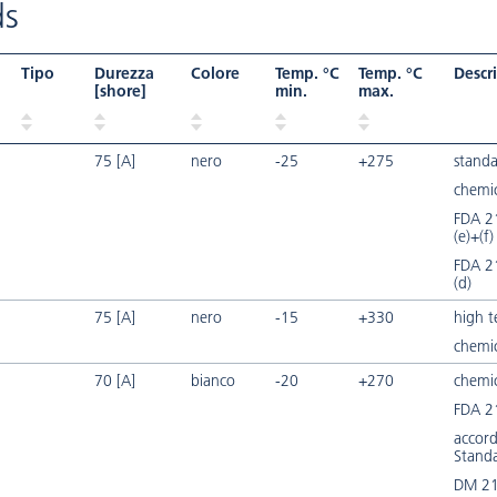
s
Tipo
Durezza
Colore
Temp. °C
Temp. °C
Descr
[shore]
min.
max.
75 [A]
nero
-25
+275
standa
chemic
FDA 2
(e)+(f)
FDA 2
(d)
75 [A]
nero
-15
+330
high 
chemic
70 [A]
bianco
-20
+270
chemic
FDA 2
accord
Stand
DM 21