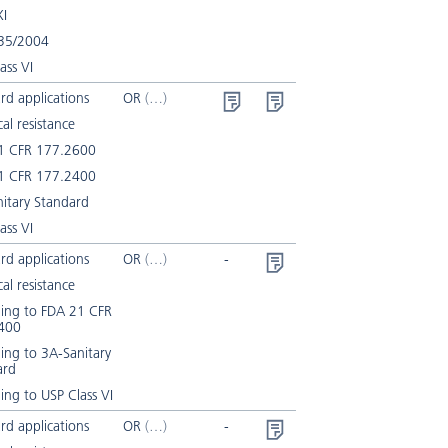
XI
35/2004
ass VI
rd applications
OR
al resistance
1 CFR 177.2600
1 CFR 177.2400
itary Standard
ass VI
rd applications
OR
-
al resistance
ding to FDA 21 CFR
400
ing to 3A-Sanitary
ard
ing to USP Class VI
rd applications
OR
-