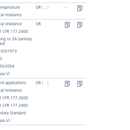
temperature
OR
-
al resistance
al resistance
OR
1 CFR 177.2400
ing to 3A Sanitary
ard
/03/1973
XI
35/2004
ass VI
rd applications
OR
al resistance
1 CFR 177.2600
1 CFR 177.2400
itary Standard
ass VI