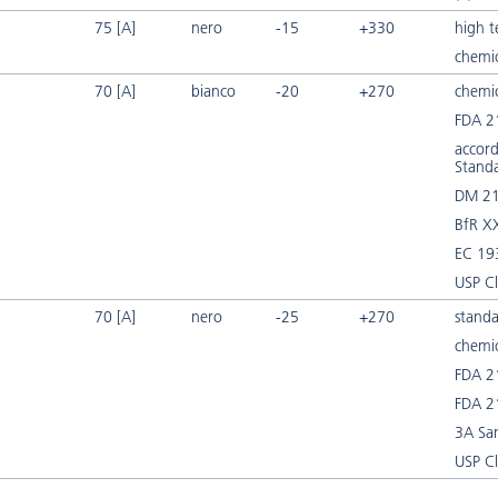
75 [A]
nero
-15
+330
high 
chemic
70 [A]
bianco
-20
+270
chemic
FDA 2
accord
Stand
DM 21
BfR X
EC 19
USP Cl
70 [A]
nero
-25
+270
standa
chemic
FDA 2
FDA 2
3A San
USP Cl