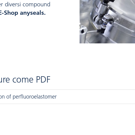
er diversi compound
E-Shop anyseals.
hure come PDF
on of perfluoroelastomer