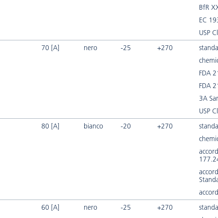
BfR X
EC 19
USP Cl
70 [A]
nero
-25
+270
standa
chemic
FDA 2
FDA 2
3A San
USP Cl
80 [A]
bianco
-20
+270
standa
chemic
accor
177.2
accord
Stand
accord
60 [A]
nero
-25
+270
standa