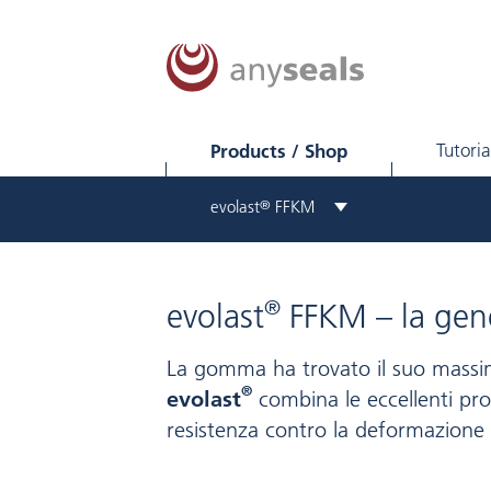
Products / Shop
Tutoria
evolast
®
FFKM
®
evolast
FFKM – la gene
La gomma ha trovato il suo massim
®
evolast
combina le eccellenti pro
resistenza contro la deformazione 