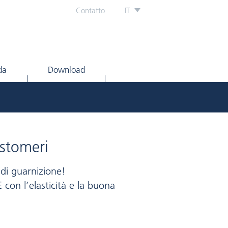
Contatto
IT
da
Download
astomeri
 di guarnizione!
con l’elasticità e la buona