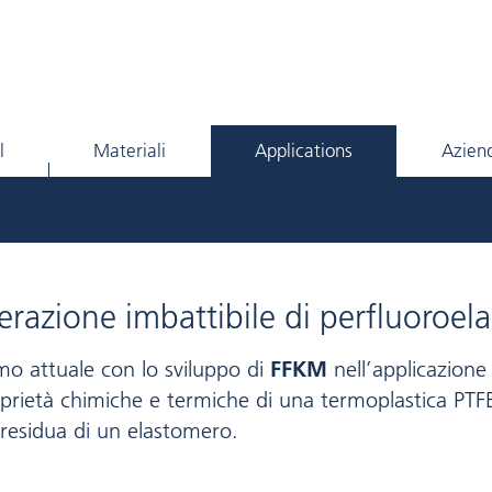
l
Materiali
Applications
Azien
razione imbattibile di perfluoroel
o attuale con lo sviluppo di
FFKM
nell’applicazione
prietà chimiche e termiche di una termoplastica PTFE 
residua di un elastomero.