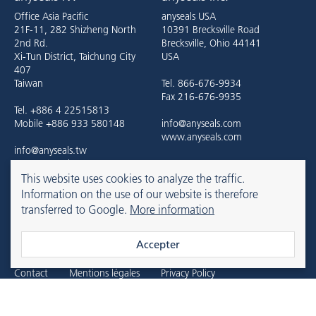
Office Asia Pacific
anyseals USA
21F-11, 282 Shizheng North
10391 Brecksville Road
2nd Rd.
Brecksville, Ohio 44141
Xi-Tun District, Taichung City
USA
407
Taiwan
Tel. 866-676-9934
Fax 216-676-9935
Tel. +886 4 22515813
Mobile +886 933 580148
info@anyseals.com
www.anyseals.com
info@anyseals.tw
www.anyseals.tw
This website uses cookies to analyze the traffic.
Information on the use of our website is therefore
transferred to Google.
More information
anyseals is an Angst+Pfister company. For more information, please
refer to the
Angst+Pfister website
.
Accepter
Contact
Mentions légales
Privacy Policy