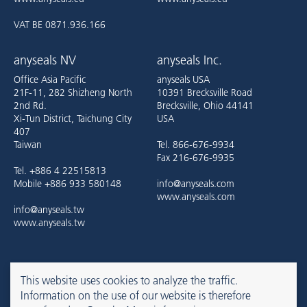
VAT BE 0871.936.166
anyseals NV
anyseals Inc.
Office Asia Pacific
anyseals USA
21F-11, 282 Shizheng North
10391 Brecksville Road
2nd Rd.
Brecksville, Ohio 44141
Xi-Tun District, Taichung City
USA
407
Taiwan
Tel. 866-676-9934
Fax 216-676-9935
Tel. +886 4 22515813
Mobile +886 933 580148
info@anyseals.com
www.anyseals.com
info@anyseals.tw
www.anyseals.tw
anyseals is an Angst+Pfister company. For more information, please
This website uses cookies to analyze the traffic.
refer to the
Angst+Pfister website
.
Information on the use of our website is therefore