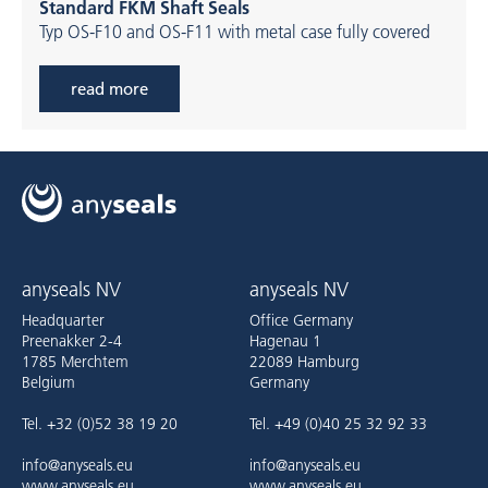
Standard FKM Shaft Seals
Typ OS-F10 and OS-F11 with metal case fully covered
read more
anyseals NV
anyseals NV
Headquarter
Office Germany
Preenakker 2-4
Hagenau 1
1785 Merchtem
22089 Hamburg
Belgium
Germany
Tel. +32 (0)52 38 19 20
Tel. +49 (0)40 25 32 92 33
info@anyseals.eu
info@anyseals.eu
www.anyseals.eu
www.anyseals.eu